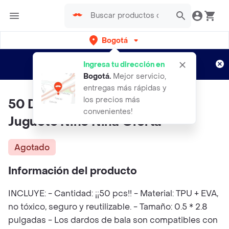
Bogotá
Regístrate
¿Nuevo en Rappi?
y disfruta de
Ingresa tu dirección en
envíos gratis por semanas
Aplican TyC
Bogotá
.
Mejor servicio,
entregas más rápidas y
los precios más
50 Dardos Pistola Nerf Elite
convenientes!
Juguete Niño Niña Oferta
Agotado
Información del producto
INCLUYE: - Cantidad: ¡¡50 pcs!! - Material: TPU + EVA,
no tóxico, seguro y reutilizable. - Tamaño: 0.5 * 2.8
pulgadas - Los dardos de bala son compatibles con