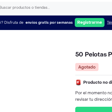
Registrarme
i?
Disfruta de
envíos gratis por semanas
Té
50 Pelotas P
Agotado
Producto no d
Por el momento no
revisar tu direcció