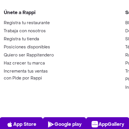
Únete a Rappi
S
Registra tu restaurante
B
Trabaja con nosotros
D
Registra tu tienda
S
Posiciones disponibles
T
Quiero ser Rappitendero
R
Haz crecer tu marca
P
Incrementa tus ventas
T
con Pide por Rappi
P
I
App Store
Play Store
AppGalle
App Store
Google play
AppGallery