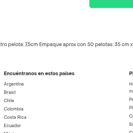
tro pelota: 7,5cm Empaque aprox con 50 pelotas: 35 cm 
Encuéntranos en estos países
P
Argentina
H
m
Brasil
P
Chile
P
Colombia
C
Costa Rica
S
Ecuador
C