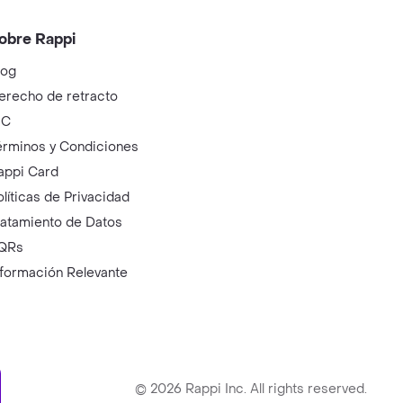
obre Rappi
log
erecho de retracto
IC
érminos y Condiciones
appi Card
olíticas de Privacidad
ratamiento de Datos
QRs
nformación Relevante
ry
©
2026
Rappi Inc. All rights reserved.