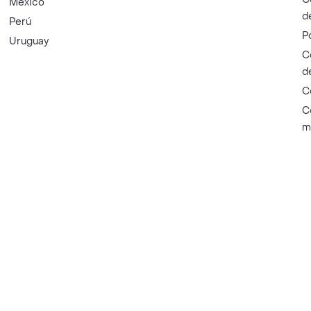
México
d
Perú
P
Uruguay
C
d
C
C
m