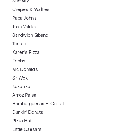
Subway
Crepes & Waffles
Papa John's
Juan Valdez
Sandwich Qbano
Tostao
Karen's Pizza
Frisby
Mc Donald's
Sr Wok
Kokoriko
Arroz Paisa
Hamburguesas El Corral
Dunkin' Donuts
Pizza Hut
Little Caesars