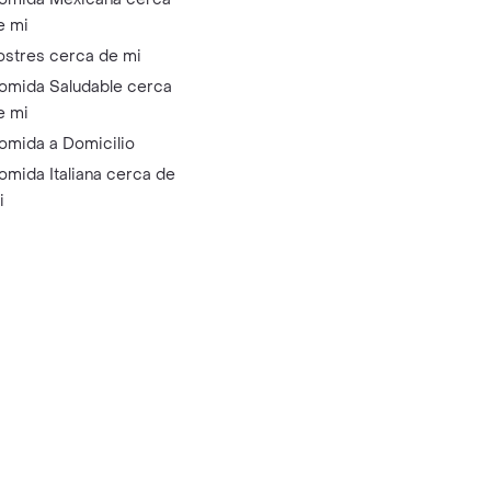
e mi
ostres cerca de mi
omida Saludable cerca
e mi
omida a Domicilio
omida Italiana cerca de
i