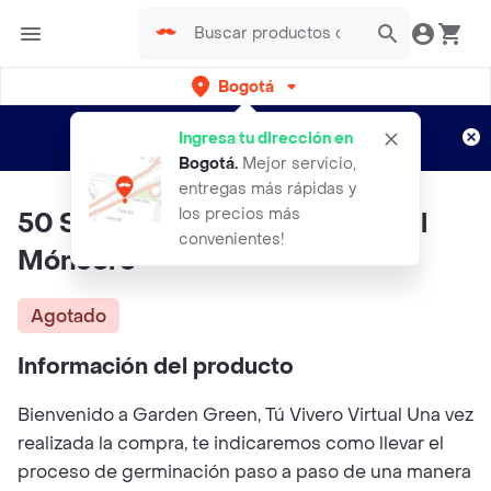
Bogotá
Regístrate
¿Nuevo en Rappi?
y disfruta de
Ingresa tu dirección en
envíos gratis por semanas
Aplican TyC
Bogotá
.
Mejor servicio,
entregas más rápidas y
los precios más
50 Semillas Orgánicas De Árbol
convenientes!
Móncoro
Agotado
Información del producto
Bienvenido a Garden Green, Tú Vivero Virtual Una vez
realizada la compra, te indicaremos como llevar el
proceso de germinación paso a paso de una manera