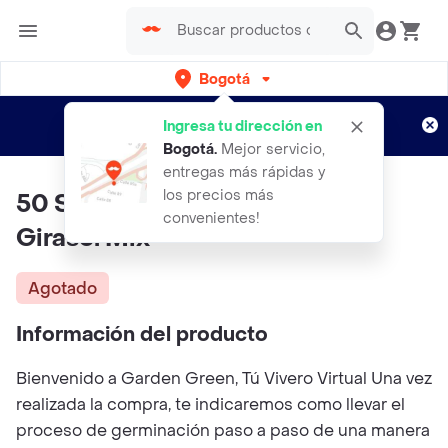
Bogotá
Regístrate
¿Nuevo en Rappi?
y disfruta de
Ingresa tu dirección en
envíos gratis por semanas
Aplican TyC
Bogotá
.
Mejor servicio,
entregas más rápidas y
los precios más
50 Semillas Orgánicas De Flor
convenientes!
Girasol Mix
Agotado
Información del producto
Bienvenido a Garden Green, Tú Vivero Virtual Una vez
realizada la compra, te indicaremos como llevar el
proceso de germinación paso a paso de una manera