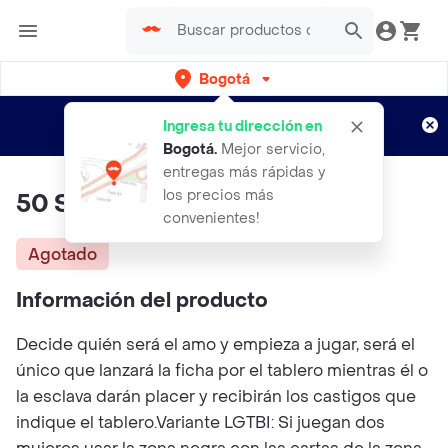
Bogotá
Regístrate
¿Nuevo en Rappi?
y disfruta de
Ingresa tu dirección en
envíos gratis por semanas
Aplican TyC
Bogotá
.
Mejor servicio,
entregas más rápidas y
los precios más
50 Sombras
convenientes!
Agotado
Información del producto
Decide quién será el amo y empieza a jugar, será el
único que lanzará la ficha por el tablero mientras él o
la esclava darán placer y recibirán los castigos que
indique el tablero.Variante LGTBI: Si juegan dos