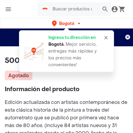
Bogotá
Regístrate
¿Nuevo en Rappi?
y disfruta de
Ingresa tu dirección en
envíos gratis por semanas
Aplican TyC
Bogotá
.
Mejor servicio,
entregas más rápidas y
los precios más
500 Autorretratos. VV. AA.
convenientes!
Agotado
Información del producto
Edición actualizada con artistas contemporáneos de
esta clásica historia de la pintura a través del
autorretrato que se publicó por primera vez hace
más de 80 años. (incluye 84 artistas nuevos y 31