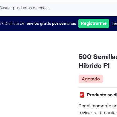
Registrarme
i?
Disfruta de
envíos gratis por semanas
Té
500 Semilla
Híbrido F1
Agotado
Producto no d
Por el momento no
revisar tu direcció