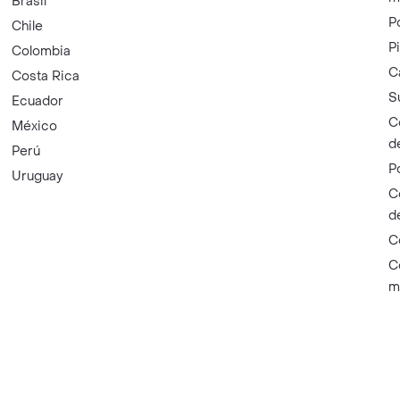
Brasil
P
Chile
P
Colombia
C
Costa Rica
S
Ecuador
C
México
d
Perú
P
Uruguay
C
d
C
C
m