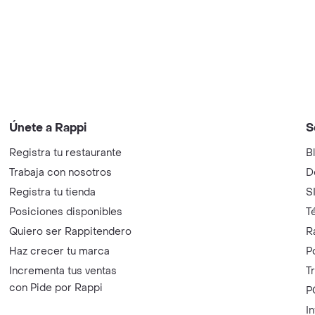
Únete a Rappi
S
Registra tu restaurante
B
Trabaja con nosotros
D
Registra tu tienda
S
Posiciones disponibles
T
Quiero ser Rappitendero
R
Haz crecer tu marca
P
Incrementa tus ventas
T
con Pide por Rappi
P
I