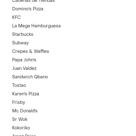
Cadenas de Tiendas
Domino's Pizza
KFC
La Mega Hamburguesa
Starbucks
Subway
Crepes & Waffles
Papa John's
Juan Valdez
Sandwich Qbano
Tostao
Karen's Pizza
Frisby
Mc Donald's
Sr Wok
Kokoriko