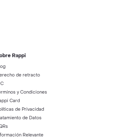
obre Rappi
log
erecho de retracto
IC
érminos y Condiciones
appi Card
olíticas de Privacidad
ratamiento de Datos
QRs
nformación Relevante