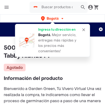
Bogotá
Regístrate
¿Nuevo en Rappi?
y disfruta de
Ingresa tu dirección en
envíos gratis por semanas
Aplican TyC
Bogotá
.
Mejor servicio,
entregas más rápidas y
los precios más
500 Semillas De Espinaca Red
convenientes!
Tabby Híbrido F1
Agotado
Información del producto
Bienvenido a Garden Green, Tú Vivero Virtual Una vez
realizada la compra, te indicaremos como llevar el
proceso de germinación paso a paso de una manera