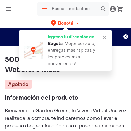
Bogotá
Regístrate
¿Nuevo en Rappi?
y disfruta de
Ingresa tu dirección en
envíos gratis por semanas
Aplican TyC
Bogotá
.
Mejor servicio,
entregas más rápidas y
los precios más
500 Semillas De Eucalipto
convenientes!
Webster's Malle
Agotado
Información del producto
Bienvenido a Garden Green, Tú Vivero Virtual Una vez
realizada la compra, te indicaremos como llevar el
proceso de germinación paso a paso de una manera