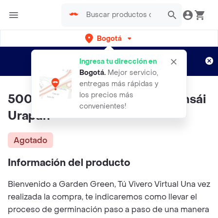
Bogotá
Regístrate
¿Nuevo en Rappi?
y disfruta de
Ingresa tu dirección en
envíos gratis por semanas
Aplican TyC
Bogotá
.
Mejor servicio,
entregas más rápidas y
los precios más
500 Semillas Orgánicas De Bonsái
convenientes!
Urapan
Agotado
Información del producto
Bienvenido a Garden Green, Tú Vivero Virtual Una vez
realizada la compra, te indicaremos como llevar el
proceso de germinación paso a paso de una manera