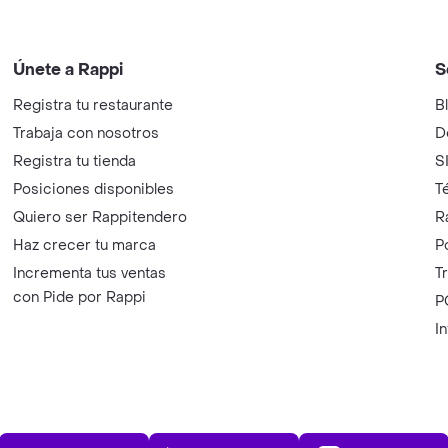
Únete a Rappi
S
Registra tu restaurante
B
Trabaja con nosotros
D
Registra tu tienda
S
Posiciones disponibles
T
Quiero ser Rappitendero
R
Haz crecer tu marca
P
Incrementa tus ventas
T
con Pide por Rappi
P
I
App Store
Play Store
AppGalle