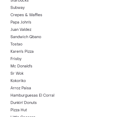
Starbucks
Subway
Crepes & Waffles
Papa John's
Juan Valdez
Sandwich Qbano
Tostao
Karen's Pizza
Frisby
Mc Donald's
Sr Wok
Kokoriko
Arroz Paisa
Hamburguesas El Corral
Dunkin' Donuts
Pizza Hut