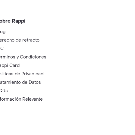
obre Rappi
log
erecho de retracto
IC
érminos y Condiciones
appi Card
olíticas de Privacidad
ratamiento de Datos
QRs
nformación Relevante
ry