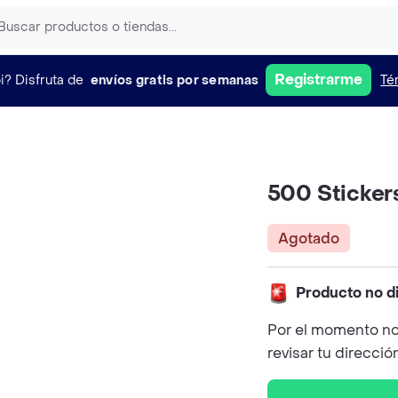
Registrarme
i?
Disfruta de
envíos gratis por semanas
Té
500 Sticker
Agotado
Producto no d
Por el momento no
revisar tu direcció