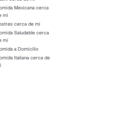
omida Mexicana cerca
e mi
ostres cerca de mi
omida Saludable cerca
e mi
omida a Domicilio
omida Italiana cerca de
i