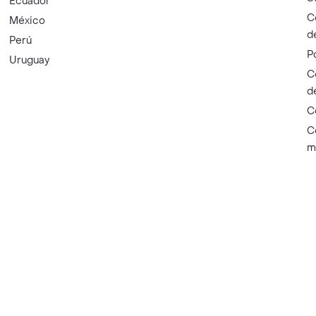
Ecuador
C
México
d
Perú
P
Uruguay
C
d
C
C
m