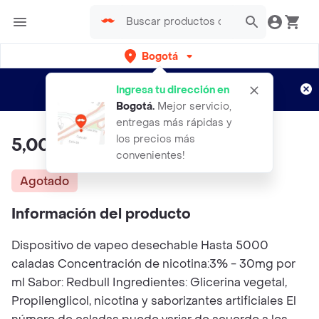
Bogotá
Regístrate
¿Nuevo en Rappi?
y disfruta de
Ingresa tu dirección en
envíos gratis por semanas
Aplican TyC
Bogotá
.
Mejor servicio,
entregas más rápidas y
los precios más
5,000 Puff Hydra Redbull 3%
convenientes!
Agotado
Información del producto
Dispositivo de vapeo desechable Hasta 5000
caladas Concentración de nicotina:3% - 30mg por
ml Sabor: Redbull Ingredientes: Glicerina vegetal,
Propilenglicol, nicotina y saborizantes artificiales El