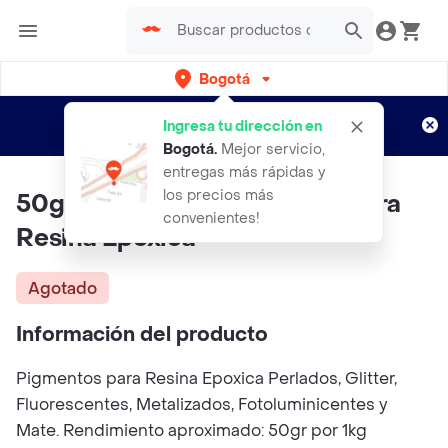
Bogotá
Regístrate
¿Nuevo en Rappi?
y disfruta de
Ingresa tu dirección en
envíos gratis por semanas
Aplican TyC
Bogotá
.
Mejor servicio,
entregas más rápidas y
los precios más
50gr Pigmentos Nacarados Para
convenientes!
Resina Epoxica
Agotado
Información del producto
Pigmentos para Resina Epoxica Perlados, Glitter,
Fluorescentes, Metalizados, Fotoluminicentes y
Mate. Rendimiento aproximado: 50gr por 1kg