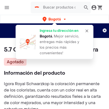
Bogotá
Regístrate
¿Nuevo en Rappi?
y disfruta de
Ingresa tu dirección en
envíos gratis por semanas
Aplican TyC
Bogotá
.
Mejor servicio,
entregas más rápidas y
los precios más
5.7 Castaño Claro Cobrizo - Igora
convenientes!
Agotado
Información del producto
Igora Royal Schwarzkop la coloración permanente
de los coloristas, cuenta con un color real en alta
definición, garantizando resultados fieles a la carta
de color mejorados, una mayor intensidad y una