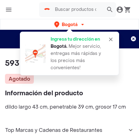
Bogotá
Regístrate
¿Nuevo en Rappi?
y disfruta de
Ingresa tu dirección en
envíos gratis por semanas
Aplican TyC
Bogotá
.
Mejor servicio,
entregas más rápidas y
los precios más
593 Dildo Xl
convenientes!
Agotado
Información del producto
dildo largo 43 cm, penetrable 39 cm, grosor 17 cm
Top Marcas y Cadenas de Restaurantes