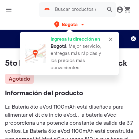
Bogotá
Regístrate
¿Nuevo en Rappi?
y disfruta de
Ingresa tu dirección en
envíos gratis por semanas
Aplican TyC
Bogotá
.
Mejor servicio,
entregas más rápidas y
los precios más
5to Evod 1100mah Batería - Black
convenientes!
Agotado
Información del producto
La Batería 5to eVod 1100mAh está diseñada para
alimentar el kit de inicio eVod. , la batería eVod
proporciona una potencia constante de salida de 3,7
voltios. La Batería 5to eVod 1100mAh está construida