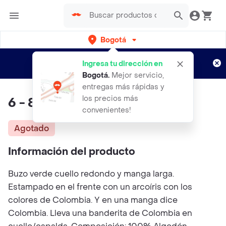
Bogotá
Regístrate
¿Nuevo en Rappi?
y disfruta de
Ingresa tu dirección en
envíos gratis por semanas
Aplican TyC
Bogotá
.
Mejor servicio,
entregas más rápidas y
los precios más
6 - 8 / Buzo Arcoiris - Kids
convenientes!
Agotado
Información del producto
Buzo verde cuello redondo y manga larga.
Estampado en el frente con un arcoíris con los
colores de Colombia. Y en una manga dice
Colombia. Lleva una banderita de Colombia en