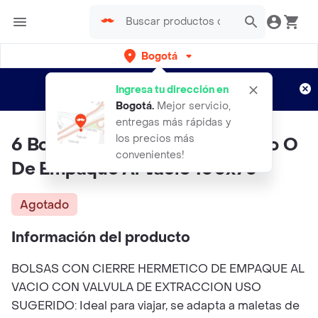
Bogotá
Regístrate
¿Nuevo en Rappi?
y disfruta de
Ingresa tu dirección en
envíos gratis por semanas
Aplican TyC
Bogotá
.
Mejor servicio,
entregas más rápidas y
los precios más
6 Bolsas Ahorradora De Espacio O
convenientes!
De Empaque Al Vacio 100x70
Agotado
Información del producto
BOLSAS CON CIERRE HERMETICO DE EMPAQUE AL
VACIO CON VALVULA DE EXTRACCION USO
SUGERIDO: Ideal para viajar, se adapta a maletas de