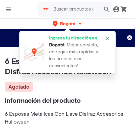
Bogotá
Regístrate
¿Nuevo en Rappi?
y disfruta de
Ingresa tu dirección en
envíos gratis por semanas
Aplican TyC
Bogotá
.
Mejor servicio,
entregas más rápidas y
los precios más
6 Esposas Metalicas Con Llave
convenientes!
Disfraz Accesorios Halloween
Agotado
Información del producto
6 Esposas Metalicas Con Llave Disfraz Accesorios
Halloween