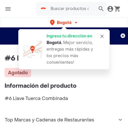
Bogotá
Regístrate
¿Nuevo en Rappi?
y disfruta de
Ingresa tu dirección en
envíos gratis por semanas
Aplican TyC
Bogotá
.
Mejor servicio,
entregas más rápidas y
los precios más
#6 Llave Tuerca Combinada
convenientes!
Agotado
Información del producto
#6 Llave Tuerca Combinada
Top Marcas y Cadenas de Restaurantes