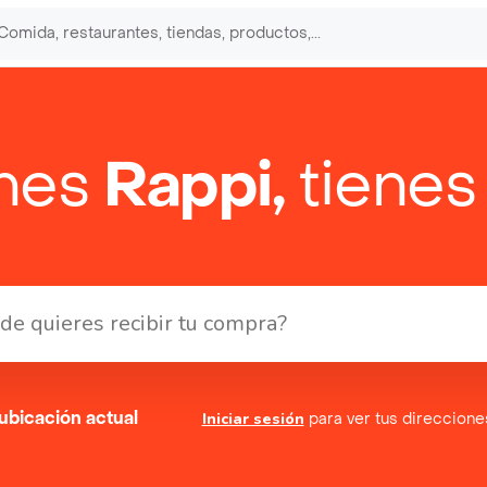
enes
Rappi,
tienes
ubicación actual
Iniciar sesión
para ver tus direccion