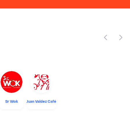
Sr Wok
Juan Valdez Café