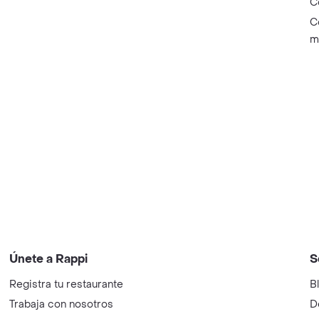
C
C
m
Únete a Rappi
S
Registra tu restaurante
B
Trabaja con nosotros
D