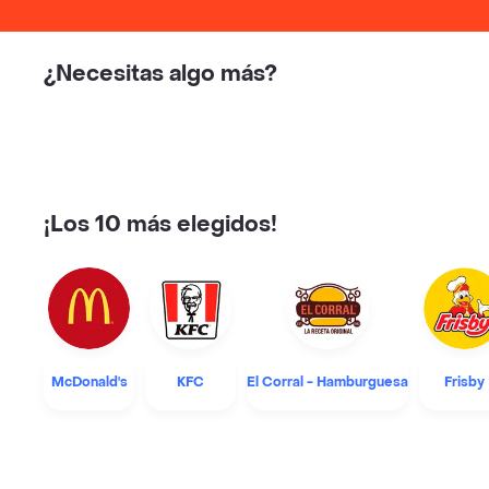
¿Necesitas algo más?
¡Los 10 más elegidos!
McDonald's
KFC
El Corral - Hamburguesa
Frisby