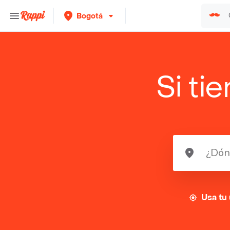
Bogotá
Si ti
Usa tu 