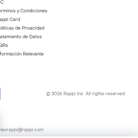
IC
érminos y Condiciones
appi Card
olíticas de Privacidad
ratamiento de Datos
QRs
nformación Relevante
ry
©
2026
Rappi Inc. All rights reserved.
ionesrappi@rappi.com