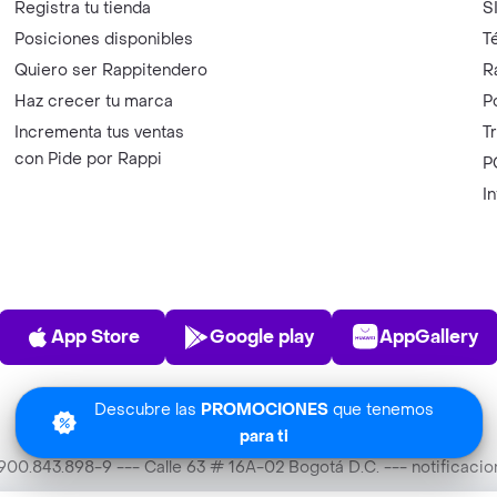
Registra tu tienda
S
Posiciones disponibles
T
Quiero ser Rappitendero
R
Haz crecer tu marca
P
Incrementa tus ventas
T
con Pide por Rappi
P
I
App Store
Play Store
AppGalle
App Store
Google play
AppGallery
Descubre las
PROMOCIONES
que tenemos
para ti
T 900.843.898-9 --- Calle 63 # 16A-02 Bogotá D.C. --- notificac