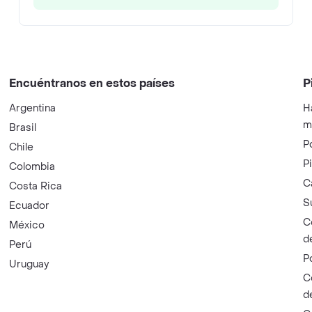
Encuéntranos en estos países
P
Argentina
H
m
Brasil
P
Chile
P
Colombia
C
Costa Rica
S
Ecuador
C
México
d
Perú
P
Uruguay
C
d