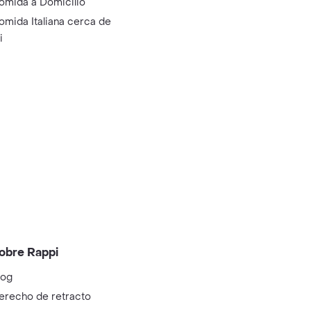
omida a Domicilio
omida Italiana cerca de
i
obre Rappi
log
erecho de retracto