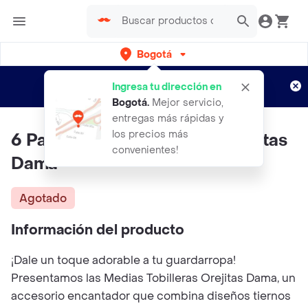
Bogotá
Regístrate
¿Nuevo en Rappi?
y disfruta de
Ingresa tu dirección en
envíos gratis por semanas
Aplican TyC
Bogotá
.
Mejor servicio,
entregas más rápidas y
los precios más
6 Pares Medias Tobilleras Orejitas
convenientes!
Dama
Agotado
Información del producto
¡Dale un toque adorable a tu guardarropa!
Presentamos las Medias Tobilleras Orejitas Dama, un
accesorio encantador que combina diseños tiernos