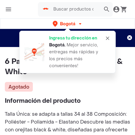
Bogotá
Regístrate
¿Nuevo en Rappi?
y disfruta de
Ingresa tu dirección en
envíos gratis por semanas
Aplican TyC
Bogotá
.
Mejor servicio,
entregas más rápidas y
los precios más
6 Pares Tobillera Orejitas Black &
convenientes!
White
Agotado
Información del producto
Talla Única: se adapta a tallas 34 al 38 Composición:
Poliéster - Poliamida - Elastano Descubre las medias
con orejitas black & white, diseñadas para ofrecerte