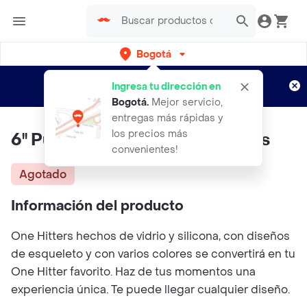
Bogotá
Regístrate
¿Nuevo en Rappi?
y disfruta de
Ingresa tu dirección en
envíos gratis por semanas
Aplican TyC
Bogotá
.
Mejor servicio,
entregas más rápidas y
los precios más
6'' Pulgadas Skelton One Hitters
convenientes!
Agotado
Información del producto
One Hitters hechos de vidrio y silicona, con diseños
de esqueleto y con varios colores se convertirá en tu
One Hitter favorito. Haz de tus momentos una
experiencia única. Te puede llegar cualquier diseño.