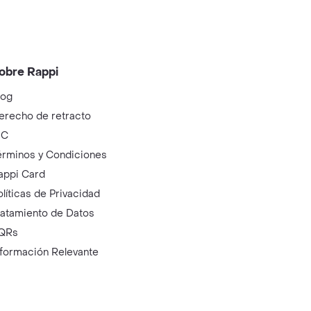
obre Rappi
log
erecho de retracto
IC
érminos y Condiciones
appi Card
olíticas de Privacidad
ratamiento de Datos
QRs
nformación Relevante