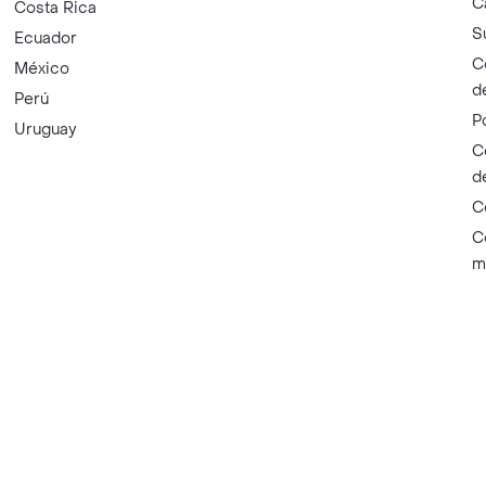
C
Costa Rica
S
Ecuador
C
México
d
Perú
P
Uruguay
C
d
C
C
m