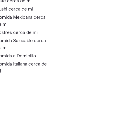
afé cerca de mi
ushi cerca de mi
omida Mexicana cerca
e mi
ostres cerca de mi
omida Saludable cerca
e mi
omida a Domicilio
omida Italiana cerca de
i