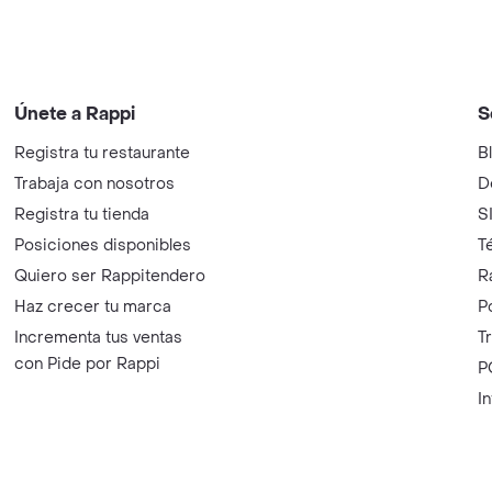
Únete a Rappi
S
Registra tu restaurante
B
Trabaja con nosotros
D
Registra tu tienda
S
Posiciones disponibles
T
Quiero ser Rappitendero
R
Haz crecer tu marca
P
Incrementa tus ventas
T
con Pide por Rappi
P
I