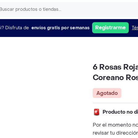
Registrarme
i?
Disfruta de
envíos gratis por semanas
Té
6 Rosas Roj
Coreano Ro
Agotado
Producto no d
Por el momento no
revisar tu direcció