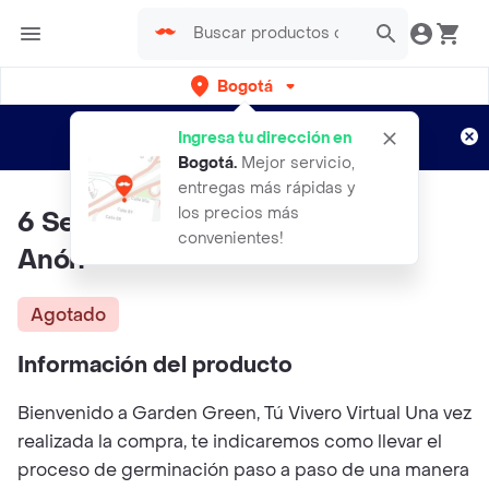
Bogotá
Regístrate
¿Nuevo en Rappi?
y disfruta de
Ingresa tu dirección en
envíos gratis por semanas
Aplican TyC
Bogotá
.
Mejor servicio,
entregas más rápidas y
los precios más
6 Semillas Orgánicas De Fruta
convenientes!
Anón
Agotado
Información del producto
Bienvenido a Garden Green, Tú Vivero Virtual Una vez
realizada la compra, te indicaremos como llevar el
proceso de germinación paso a paso de una manera