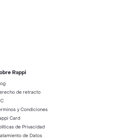
obre Rappi
log
erecho de retracto
IC
érminos y Condiciones
appi Card
olíticas de Privacidad
ratamiento de Datos