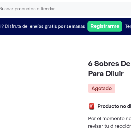
Registrarme
i?
Disfruta de
envíos gratis por semanas
Té
6 Sobres De
Para Diluir
Agotado
Producto no d
Por el momento no
revisar tu direcció