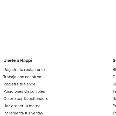
Únete a Rappi
S
Registra tu restaurante
B
Trabaja con nosotros
D
Registra tu tienda
S
Posiciones disponibles
T
Quiero ser Rappitendero
R
Haz crecer tu marca
P
Incrementa tus ventas
T