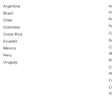
Argentina
H
m
Brasil
P
Chile
P
Colombia
C
Costa Rica
S
Ecuador
C
México
d
Perú
P
Uruguay
C
d
C
C
m