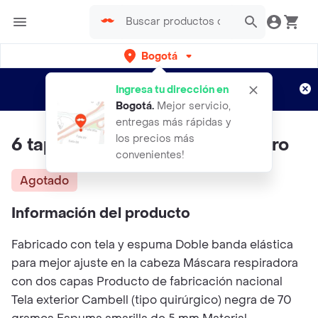
Bogotá
Regístrate
¿Nuevo en Rappi?
y disfruta de
Ingresa tu dirección en
envíos gratis por semanas
Aplican TyC
Bogotá
.
Mejor servicio,
entregas más rápidas y
los precios más
6 tapabocas con 2 capas de filtro
convenientes!
Agotado
Información del producto
Fabricado con tela y espuma Doble banda elástica
para mejor ajuste en la cabeza Máscara respiradora
con dos capas Producto de fabricación nacional
Tela exterior Cambell (tipo quirúrgico) negra de 70