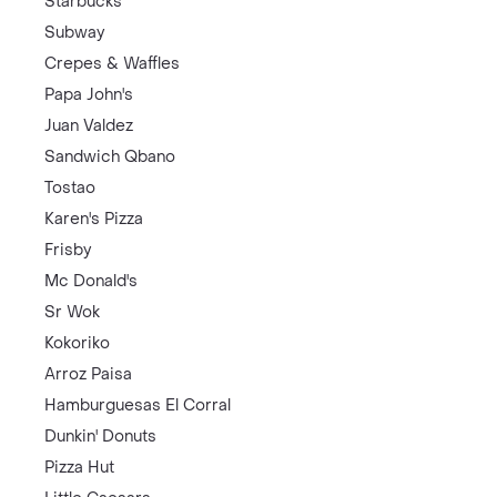
Starbucks
Subway
Crepes & Waffles
Papa John's
Juan Valdez
Sandwich Qbano
Tostao
Karen's Pizza
Frisby
Mc Donald's
Sr Wok
Kokoriko
Arroz Paisa
Hamburguesas El Corral
Dunkin' Donuts
Pizza Hut