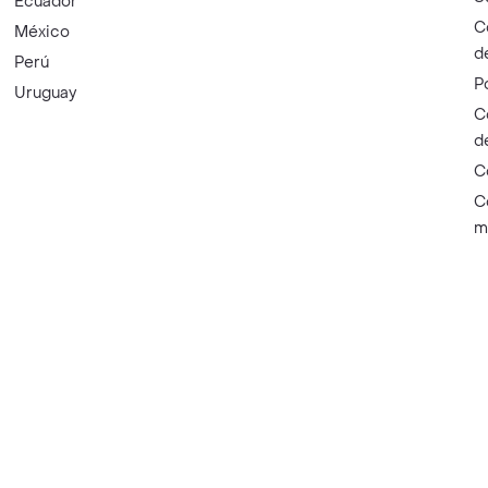
Ecuador
C
México
d
Perú
P
Uruguay
C
d
C
C
m