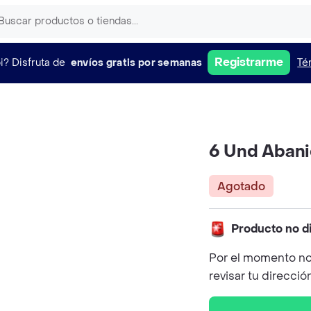
Registrarme
i?
Disfruta de
envíos gratis por semanas
Té
6 Und Abani
Agotado
Producto no d
Por el momento no
revisar tu direcció