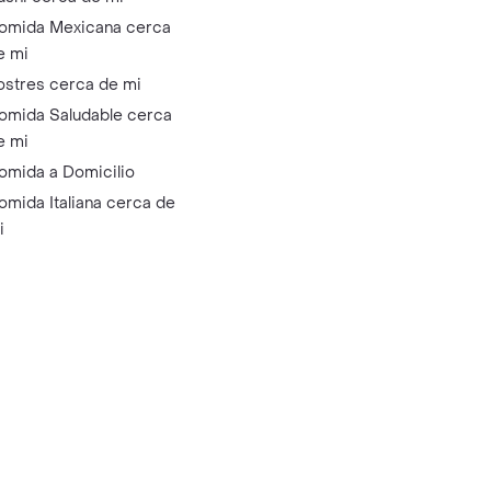
omida Mexicana cerca
e mi
ostres cerca de mi
omida Saludable cerca
e mi
omida a Domicilio
omida Italiana cerca de
i