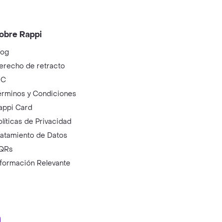
obre Rappi
log
erecho de retracto
IC
érminos y Condiciones
appi Card
olíticas de Privacidad
ratamiento de Datos
QRs
nformación Relevante
ry