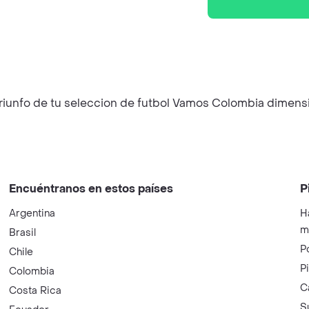
triunfo de tu seleccion de futbol Vamos Colombia dimens
Encuéntranos en estos países
P
Argentina
H
m
Brasil
P
Chile
P
Colombia
C
Costa Rica
S