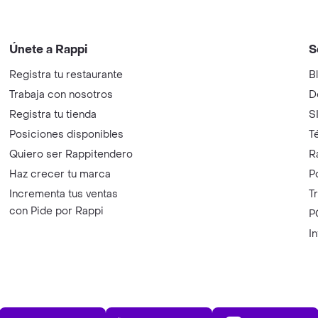
Únete a Rappi
S
Registra tu restaurante
B
Trabaja con nosotros
D
Registra tu tienda
S
Posiciones disponibles
T
Quiero ser Rappitendero
R
Haz crecer tu marca
P
Incrementa tus ventas
T
con Pide por Rappi
P
I
App Store
Play Store
AppGalle