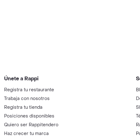
Únete a Rappi
S
Registra tu restaurante
B
Trabaja con nosotros
D
Registra tu tienda
S
Posiciones disponibles
T
Quiero ser Rappitendero
R
Haz crecer tu marca
P