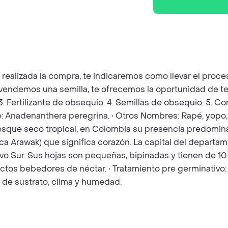
z realizada la compra, te indicaremos como llevar el pro
e vendemos una semilla, te ofrecemos la oportunidad de te
 3. Fertilizante de obsequio. 4. Semillas de obsequio. 5. 
 Anadenanthera peregrina. • Otros Nombres: Rapé, yopo, yupa
bosque seco tropical, en Colombia su presencia predomina
tica Arawak) que significa corazón. La capital del depart
avo Sur. Sus hojas son pequeñas, bipinadas y tienen de 10 
ectos bebedores de néctar. • Tratamiento pre germinativo: 
 de sustrato, clima y humedad.