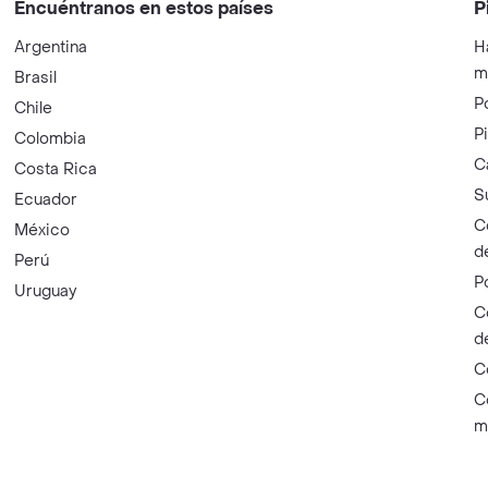
Encuéntranos en estos países
P
Argentina
H
m
Brasil
P
Chile
P
Colombia
C
Costa Rica
S
Ecuador
C
México
d
Perú
P
Uruguay
C
d
C
C
m