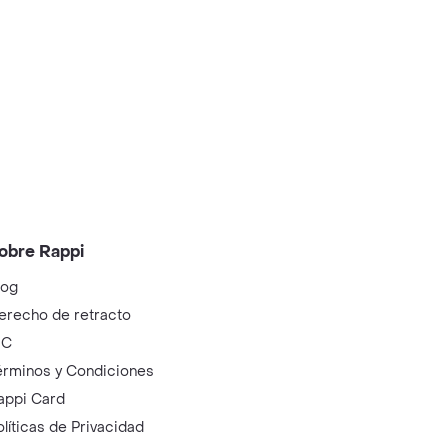
obre Rappi
log
erecho de retracto
IC
érminos y Condiciones
appi Card
olíticas de Privacidad