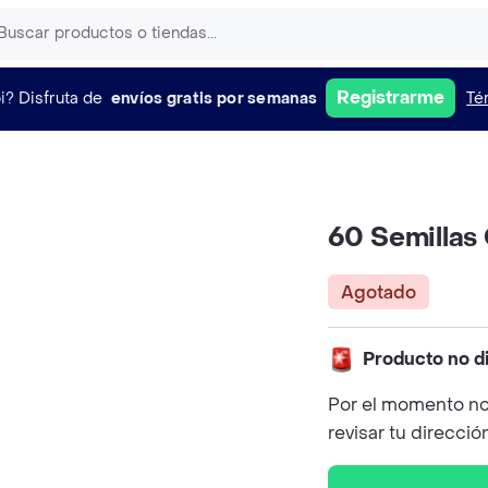
Registrarme
i?
Disfruta de
envíos gratis por semanas
Té
60 Semillas
Agotado
Producto no d
Por el momento no
revisar tu direcció