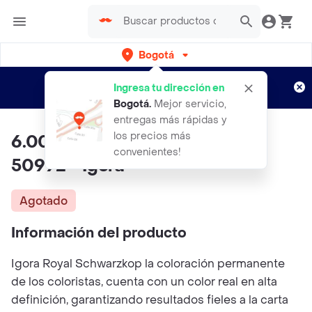
Bogotá
Regístrate
¿Nuevo en Rappi?
y disfruta de
Ingresa tu dirección en
envíos gratis por semanas
Aplican TyC
Bogotá
.
Mejor servicio,
entregas más rápidas y
los precios más
6.00 Rubio Oscuro Intenso -
convenientes!
50992 - Igora
Agotado
Información del producto
Igora Royal Schwarzkop la coloración permanente
de los coloristas, cuenta con un color real en alta
definición, garantizando resultados fieles a la carta