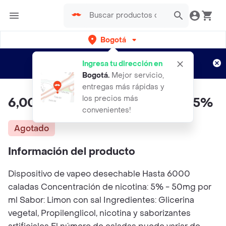
Bogotá
Regístrate
¿Nuevo en Rappi?
y disfruta de
Ingresa tu dirección en
envíos gratis por semanas
Aplican TyC
Bogotá
.
Mejor servicio,
entregas más rápidas y
los precios más
6,000 Puff Belo Limon Con Sal 5%
convenientes!
Agotado
Información del producto
Dispositivo de vapeo desechable Hasta 6000
caladas Concentración de nicotina: 5% - 50mg por
ml Sabor: Limon con sal Ingredientes: Glicerina
vegetal, Propilenglicol, nicotina y saborizantes