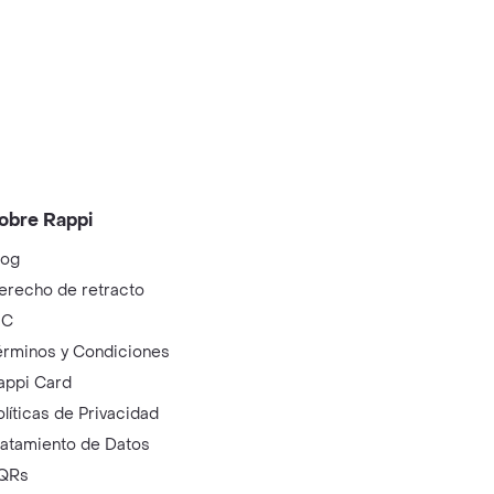
obre Rappi
log
erecho de retracto
IC
érminos y Condiciones
appi Card
olíticas de Privacidad
ratamiento de Datos
QRs