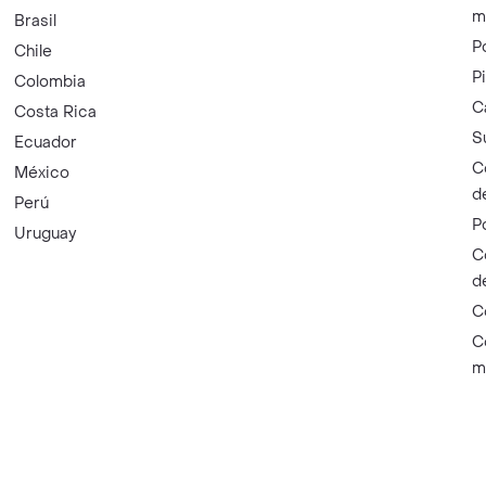
m
Brasil
P
Chile
P
Colombia
C
Costa Rica
S
Ecuador
C
México
d
Perú
P
Uruguay
C
d
C
C
m