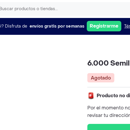
Registrarme
i?
Disfruta de
envíos gratis por semanas
Té
6.000 Semill
Agotado
Producto no d
Por el momento no
revisar tu direcció