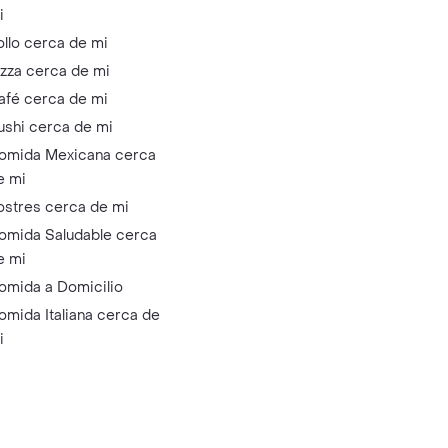
i
ollo cerca de mi
izza cerca de mi
afé cerca de mi
ushi cerca de mi
omida Mexicana cerca
e mi
ostres cerca de mi
omida Saludable cerca
e mi
omida a Domicilio
omida Italiana cerca de
i