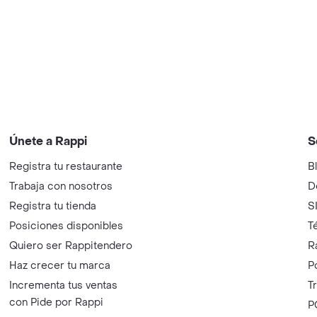
Únete a Rappi
S
Registra tu restaurante
B
Trabaja con nosotros
D
Registra tu tienda
S
Posiciones disponibles
T
Quiero ser Rappitendero
R
Haz crecer tu marca
P
Incrementa tus ventas
T
con Pide por Rappi
P