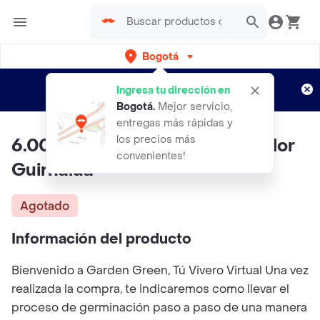
Bogotá
Regístrate
¿Nuevo en Rappi?
y disfruta de
Ingresa tu dirección en
envíos gratis por semanas
Aplican TyC
Bogotá
.
Mejor servicio,
entregas más rápidas y
los precios más
6.000 Semillas Orgánicas De Flor
convenientes!
Guirnalda
Agotado
Información del producto
Bienvenido a Garden Green, Tú Vivero Virtual Una vez
realizada la compra, te indicaremos como llevar el
proceso de germinación paso a paso de una manera