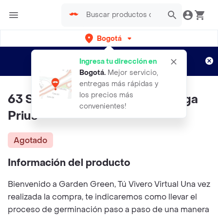
Bogotá
Regístrate
¿Nuevo en Rappi?
y disfruta de
Ingresa tu dirección en
envíos gratis por semanas
Aplican TyC
Bogotá
.
Mejor servicio,
entregas más rápidas y
los precios más
63 Semillas Orgánicas De Acelga
convenientes!
Prius
Agotado
Información del producto
Bienvenido a Garden Green, Tú Vivero Virtual Una vez
realizada la compra, te indicaremos como llevar el
proceso de germinación paso a paso de una manera