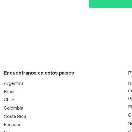
Encuéntranos en estos países
P
Argentina
H
m
Brasil
P
Chile
P
Colombia
C
Costa Rica
S
Ecuador
C