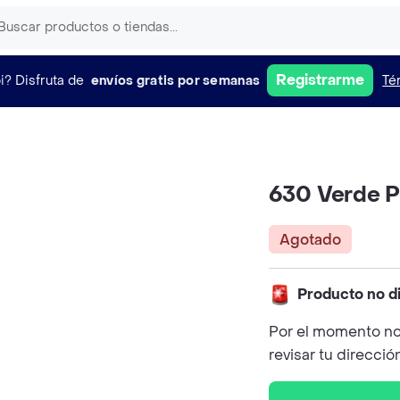
Registrarme
i?
Disfruta de
envíos gratis por semanas
Té
630 Verde P
Agotado
Producto no d
Por el momento no
revisar tu direcció