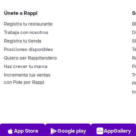
Únete a Rappi
S
Registra tu restaurante
B
Trabaja con nosotros
D
Registra tu tienda
S
Posiciones disponibles
T
Quiero ser Rappitendero
R
Haz crecer tu marca
P
Incrementa tus ventas
T
con Pide por Rappi
P
I
App Store
Play Store
AppGalle
App Store
Google play
AppGallery