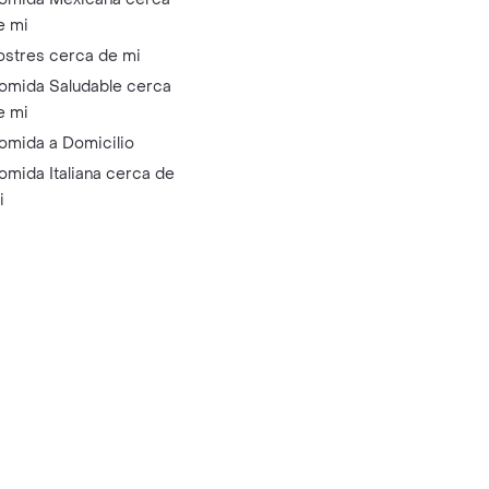
e mi
ostres cerca de mi
omida Saludable cerca
e mi
omida a Domicilio
omida Italiana cerca de
i