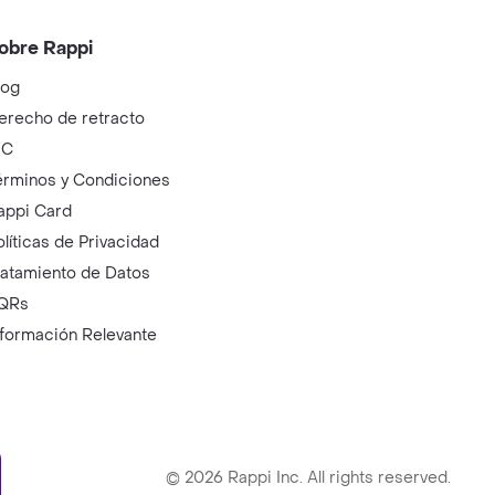
obre Rappi
log
erecho de retracto
IC
érminos y Condiciones
appi Card
olíticas de Privacidad
ratamiento de Datos
QRs
nformación Relevante
ry
©
2026
Rappi Inc. All rights reserved.