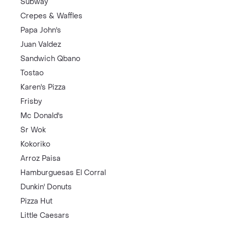
Subway
Crepes & Waffles
Papa John's
Juan Valdez
Sandwich Qbano
Tostao
Karen's Pizza
Frisby
Mc Donald's
Sr Wok
Kokoriko
Arroz Paisa
Hamburguesas El Corral
Dunkin' Donuts
Pizza Hut
Little Caesars