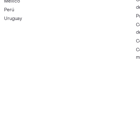
México
d
Perú
P
Uruguay
C
d
C
C
m