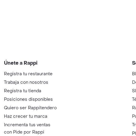
Únete a Rappi
S
Registra tu restaurante
B
Trabaja con nosotros
D
Registra tu tienda
S
Posiciones disponibles
T
Quiero ser Rappitendero
R
Haz crecer tu marca
P
Incrementa tus ventas
T
con Pide por Rappi
P