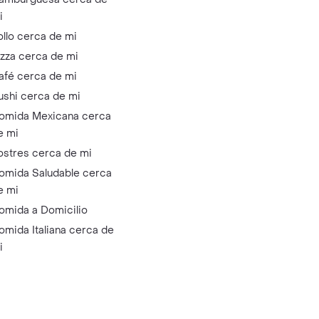
i
ollo cerca de mi
izza cerca de mi
afé cerca de mi
ushi cerca de mi
omida Mexicana cerca
e mi
ostres cerca de mi
omida Saludable cerca
e mi
omida a Domicilio
omida Italiana cerca de
i