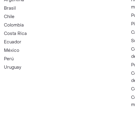
m
Brasil
P
Chile
P
Colombia
C
Costa Rica
S
Ecuador
C
México
d
Perú
P
Uruguay
C
d
C
C
m