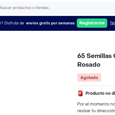
Registrarme
i?
Disfruta de
envíos gratis por semanas
Té
65 Semillas
Rosado
Agotado
Producto no d
Por el momento no
revisar tu direcció