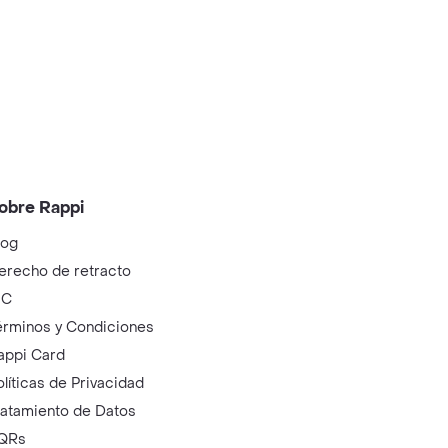
obre Rappi
log
erecho de retracto
IC
érminos y Condiciones
appi Card
olíticas de Privacidad
ratamiento de Datos
QRs