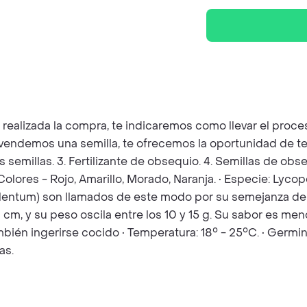
z realizada la compra, te indicaremos como llevar el pro
e vendemos una semilla, te ofrecemos la oportunidad de t
as semillas. 3. Fertilizante de obsequio. 4. Semillas de o
olores - Rojo, Amarillo, Morado, Naranja. • Especie: Lyco
lentum) son llamados de este modo por su semejanza de c
 cm, y su peso oscila entre los 10 y 15 g. Su sabor es me
n ingerirse cocido • Temperatura: 18° - 25°C. • Germin
as.