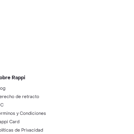
obre Rappi
log
erecho de retracto
IC
érminos y Condiciones
appi Card
olíticas de Privacidad