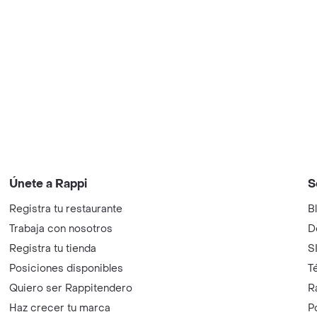
Únete a Rappi
S
Registra tu restaurante
B
Trabaja con nosotros
D
Registra tu tienda
S
Posiciones disponibles
T
Quiero ser Rappitendero
R
Haz crecer tu marca
P