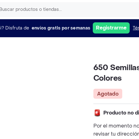
Registrarme
i?
Disfruta de
envíos gratis por semanas
Té
650 Semilla
Colores
Agotado
Producto no d
Por el momento no
revisar tu direcció