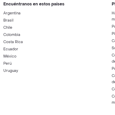
Encuéntranos en estos países
P
Argentina
H
m
Brasil
P
Chile
P
Colombia
C
Costa Rica
S
Ecuador
C
México
d
Perú
P
Uruguay
C
d
C
C
m