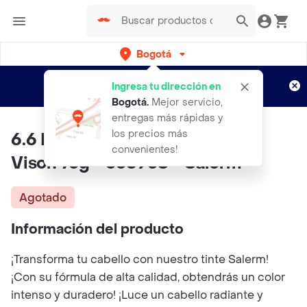
Bogotá
Regístrate
¿Nuevo en Rappi?
y disfruta de
Ingresa tu dirección en
envíos gratis por semanas
Aplican TyC
Bogotá
.
Mejor servicio,
entregas más rápidas y
los precios más
6.6 Rubio Oscuro Amermelado
convenientes!
Vison 75g - 336938 - Salerm
Agotado
Información del producto
¡Transforma tu cabello con nuestro tinte Salerm!
¡Con su fórmula de alta calidad, obtendrás un color
intenso y duradero! ¡Luce un cabello radiante y