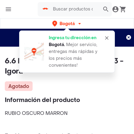
Bogotá
Regístrate
¿Nuevo en Rappi?
y disfruta de
Ingresa tu dirección en
envíos gratis por semanas
Aplican TyC
Bogotá
.
Mejor servicio,
entregas más rápidas y
los precios más
6.6 Rubio Oscuro Marron - 1303 -
convenientes!
Igora
Agotado
Información del producto
RUBIO OSCURO MARRON