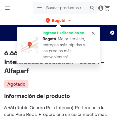
Bogotá
Regístrate
¿Nuevo en Rappi?
y disfruta de
Ingresa tu dirección en
envíos gratis por semanas
Aplican TyC
Bogotá
.
Mejor servicio,
entregas más rápidas y
los precios más
6.66i Rubio Oscuro Rojo
convenientes!
Intensocube Evolution - 53084 -
Alfaparf
Agotado
Información del producto
6.66I (Rubio Oscuro Rojo Intenso): Pertenece a la
serie Pure Reds. Proporciona un color mucho más