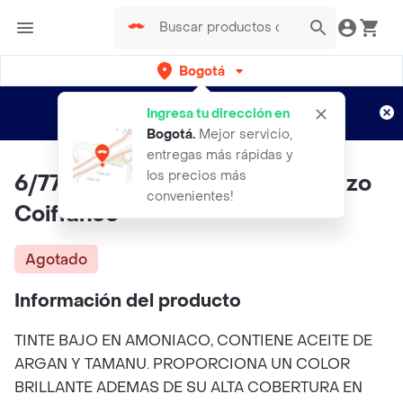
Bogotá
Regístrate
¿Nuevo en Rappi?
y disfruta de
Ingresa tu dirección en
envíos gratis por semanas
Aplican TyC
Bogotá
.
Mejor servicio,
entregas más rápidas y
los precios más
6/77 Rubio Oscuro Maaron Rojizo
convenientes!
Coiffance
Agotado
Información del producto
TINTE BAJO EN AMONIACO, CONTIENE ACEITE DE
ARGAN Y TAMANU. PROPORCIONA UN COLOR
BRILLANTE ADEMAS DE SU ALTA COBERTURA EN