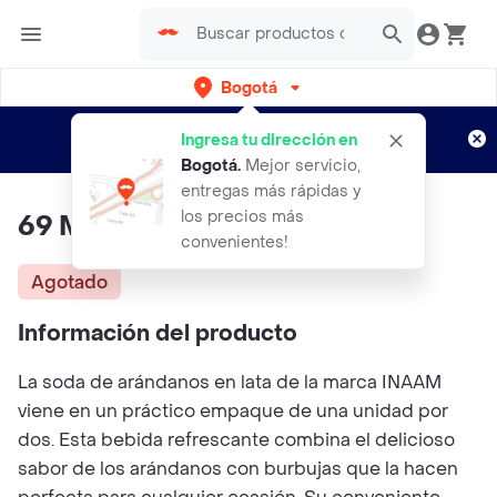
Bogotá
Regístrate
¿Nuevo en Rappi?
y disfruta de
Ingresa tu dirección en
envíos gratis por semanas
Aplican TyC
Bogotá
.
Mejor servicio,
entregas más rápidas y
los precios más
69 Ml
convenientes!
Agotado
Información del producto
La soda de arándanos en lata de la marca INAAM
viene en un práctico empaque de una unidad por
dos. Esta bebida refrescante combina el delicioso
sabor de los arándanos con burbujas que la hacen