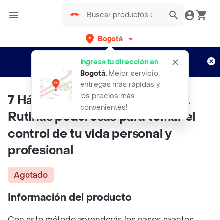
Bogotá
Regístrate
¿Nuevo en Rappi?
y disfruta de
Ingresa tu dirección en
envíos gratis por semanas
Aplican TyC
Bogotá
.
Mejor servicio,
entregas más rápidas y
los precios más
7 Hábitos para alcanzar el éxito.
convenientes!
Rutinas poderosas para tomar el
control de tu vida personal y
profesional
Agotado
Información del producto
Con este método aprenderás los pasos exactos