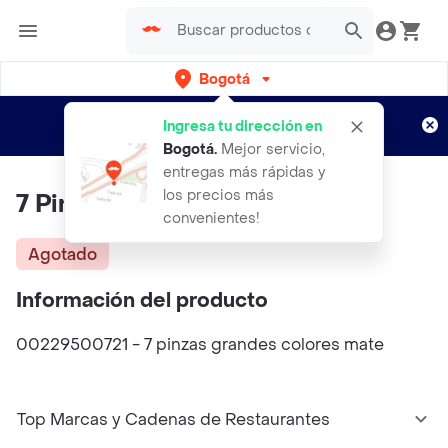
Bogotá
Regístrate
¿Nuevo en Rappi?
y disfruta de
Ingresa tu dirección en
envíos gratis por semanas
Aplican TyC
Bogotá
.
Mejor servicio,
entregas más rápidas y
los precios más
7 Pinzas Grandes Colores Mate
convenientes!
Agotado
Información del producto
00229500721 - 7 pinzas grandes colores mate
Top Marcas y Cadenas de Restaurantes