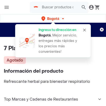
Bogotá
Regístrate
¿Nuevo en Rappi?
y disfruta de
Ingresa tu dirección en
envíos gratis por semanas
Aplican TyC
Bogotá
.
Mejor servicio,
entregas más rápidas y
los precios más
7 Plantas Spray 120 Ml
convenientes!
Agotado
Información del producto
Refrescante herbal para bienestar respiratorio
Top Marcas y Cadenas de Restaurantes