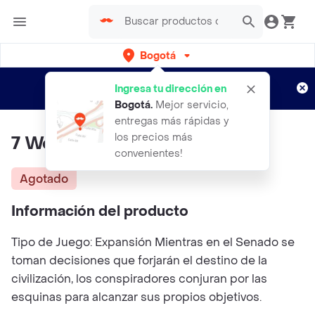
Bogotá
Regístrate
¿Nuevo en Rappi?
y disfruta de
Ingresa tu dirección en
envíos gratis por semanas
Aplican TyC
Bogotá
.
Mejor servicio,
entregas más rápidas y
los precios más
7 Wonders: Duel Agora
convenientes!
Agotado
Información del producto
Tipo de Juego: Expansión Mientras en el Senado se
toman decisiones que forjarán el destino de la
civilización, los conspiradores conjuran por las
esquinas para alcanzar sus propios objetivos.