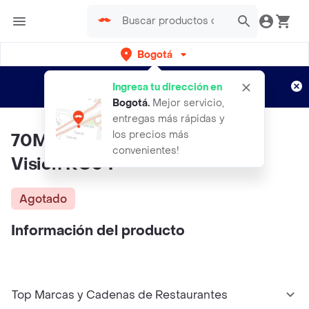
Bogotá
Regístrate
¿Nuevo en Rappi?
y disfruta de
Ingresa tu dirección en
envíos gratis por semanas
Aplican TyC
Bogotá
.
Mejor servicio,
entregas más rápidas y
los precios más
70Mai C�mara Trasera Night
convenientes!
Vision RC04
Agotado
Información del producto
Top Marcas y Cadenas de Restaurantes