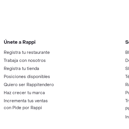
Únete a Rappi
S
Registra tu restaurante
B
Trabaja con nosotros
D
Registra tu tienda
S
Posiciones disponibles
T
Quiero ser Rappitendero
R
Haz crecer tu marca
P
Incrementa tus ventas
T
con Pide por Rappi
P
I