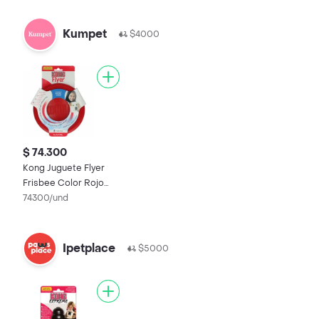
Kumpet
$4000
$ 74.300
Kong Juguete Flyer
Frisbee Color Rojo
para Perro
74300/und
Ipetplace
$5000