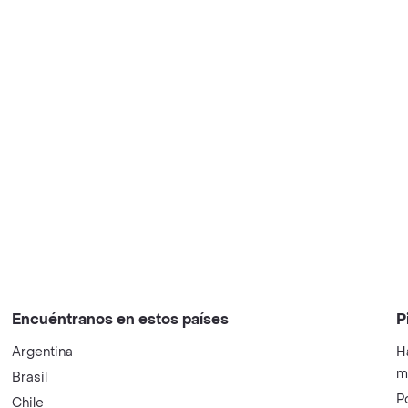
Encuéntranos en estos países
P
Argentina
H
m
Brasil
P
Chile