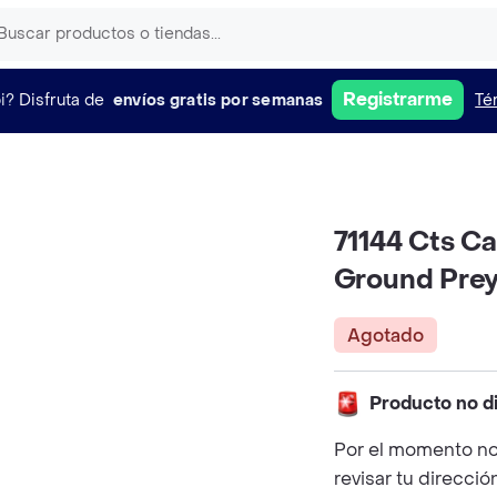
Registrarme
i?
Disfruta de
envíos gratis por semanas
Té
71144 Cts Ca
Ground Pre
Agotado
Producto no d
Por el momento no
revisar tu direcció