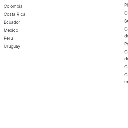
P
Colombia
C
Costa Rica
S
Ecuador
C
México
d
Perú
P
Uruguay
C
d
C
C
m