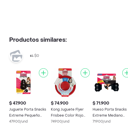
Productos similares:
$0
$ 47.900
$ 74.900
$ 71.900
Juguete Porta Snacks
Kong Juguete Flyer
Hueso Porta Snacks
Extreme Pequeño
Frisbee Color Rojo
Extreme Mediano
Kong
47900/und
para Perro
74900/und
Kong
71900/und