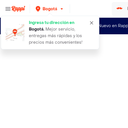
Bogotá
Ingresa tu dirección en
¿Nuevo en Rapp
Bogotá
.
Mejor servicio,
entregas más rápidas y los
precios más convenientes!
Rappi
71144 cts catstages gato frisky tai