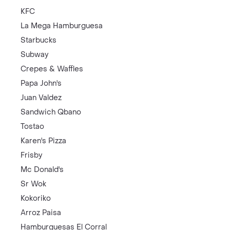
KFC
La Mega Hamburguesa
Starbucks
Subway
Crepes & Waffles
Papa John's
Juan Valdez
Sandwich Qbano
Tostao
Karen's Pizza
Frisby
Mc Donald's
Sr Wok
Kokoriko
Arroz Paisa
Hamburguesas El Corral