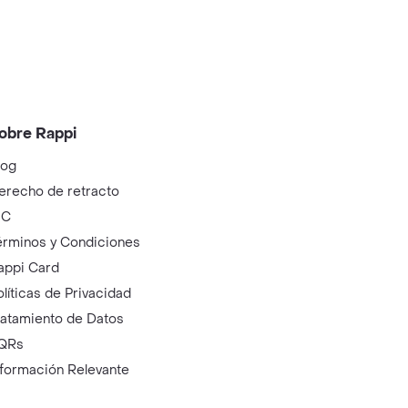
obre Rappi
log
erecho de retracto
IC
érminos y Condiciones
appi Card
olíticas de Privacidad
ratamiento de Datos
QRs
nformación Relevante