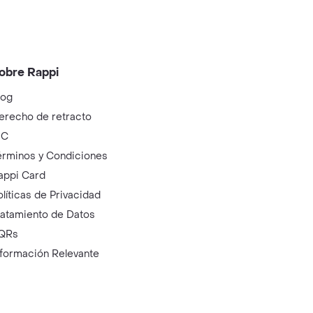
obre Rappi
log
erecho de retracto
IC
érminos y Condiciones
appi Card
olíticas de Privacidad
ratamiento de Datos
QRs
nformación Relevante