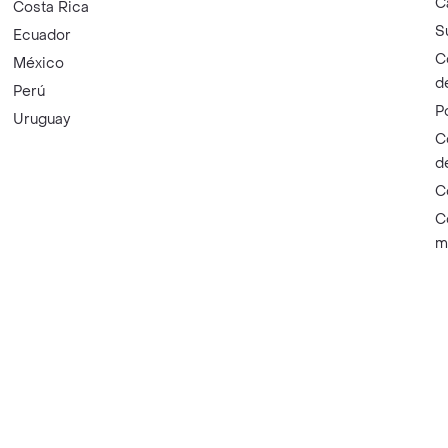
C
Costa Rica
S
Ecuador
C
México
d
Perú
P
Uruguay
C
d
C
C
m