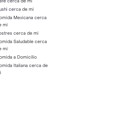
afé cerca de mi
ushi cerca de mi
omida Mexicana cerca
e mi
ostres cerca de mi
omida Saludable cerca
e mi
omida a Domicilio
omida Italiana cerca de
i