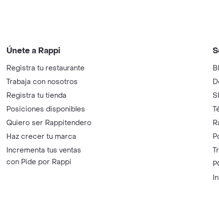
Únete a Rappi
S
Registra tu restaurante
B
Trabaja con nosotros
D
Registra tu tienda
S
Posiciones disponibles
T
Quiero ser Rappitendero
R
Haz crecer tu marca
P
Incrementa tus ventas
T
con Pide por Rappi
P
I