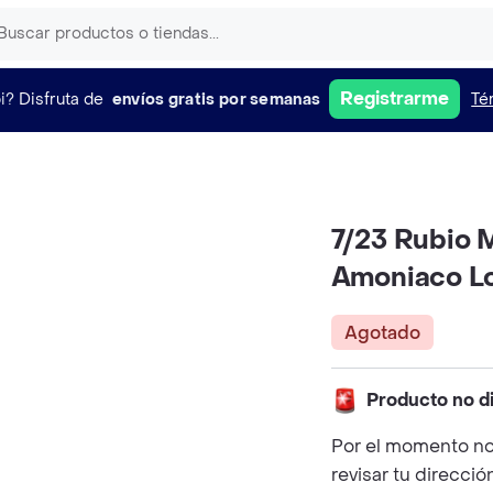
Registrarme
i?
Disfruta de
envíos gratis por semanas
Té
7/23 Rubio M
Amoniaco Lo
Agotado
Producto no d
Por el momento no
revisar tu direcció